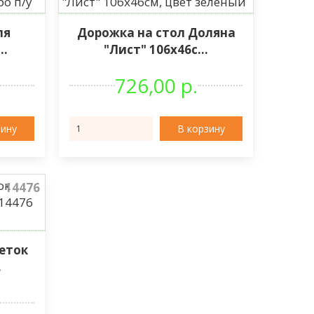
ля
Дорожка на стол Доляна
..
"Лист" 106х46с...
726,00 р.
зину
В корзину
14476
еток
.