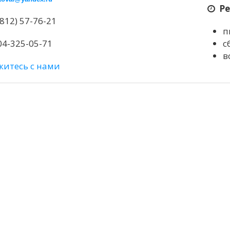
Р
3812) 57-76-21
п
04-325-05-71
с
в
житесь с нами