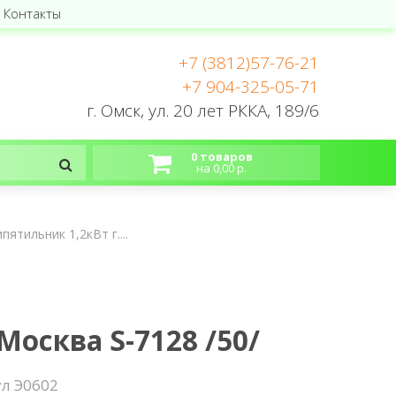
Контакты
+7 (3812)57-76-21
+7 904-325-05-71
г. Омск, ул. 20 лет РККА, 189/6
0 товаров
на 0,00 р.
пятильник 1,2кВт г....
Москва S-7128 /50/
ул
Э0602