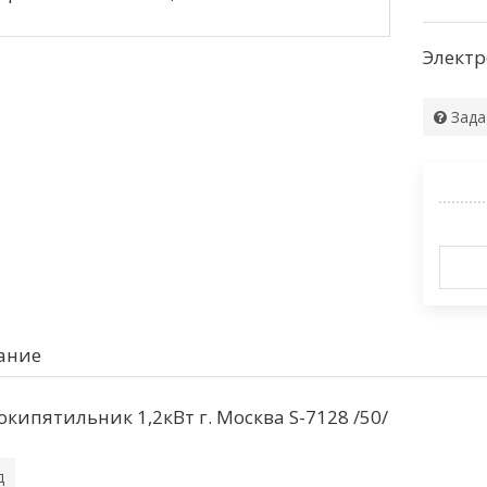
Электр
Зада
ание
окипятильник 1,2кВт г. Москва S-7128 /50/
д