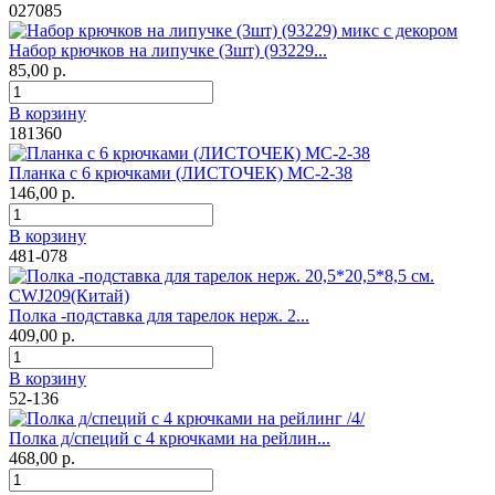
027085
Набор крючков на липучке (3шт) (93229...
85,00 р.
В корзину
181360
Планка с 6 крючками (ЛИСТОЧЕК) МС-2-38
146,00 р.
В корзину
481-078
Полка -подставка для тарелок нерж. 2...
409,00 р.
В корзину
52-136
Полка д/специй с 4 крючками на рейлин...
468,00 р.