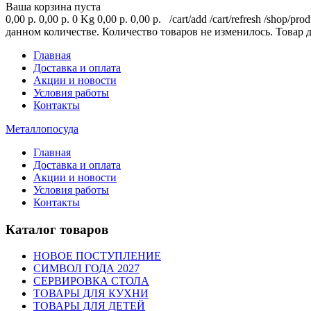
Ваша корзина пуста
0,00 р.
0,00 р.
0 Kg
0,00 р.
0,00 р.
/cart/add
/cart/refresh
/shop/prod
данном количестве.
Количество товаров не изменилось.
Товар 
Главная
Доставка и оплата
Акции и новости
Условия работы
Контакты
Металлопосуда
Главная
Доставка и оплата
Акции и новости
Условия работы
Контакты
Каталог товаров
НОВОЕ ПОСТУПЛЕНИЕ
СИМВОЛ ГОДА 2027
СЕРВИРОВКА СТОЛА
ТОВАРЫ ДЛЯ КУХНИ
СТОЛОВАЯ ПОСУДА
ТОВАРЫ ДЛЯ ДЕТЕЙ
ВАЗЫ ДЛЯ ВАРЕНЬЯ, КОНФЕТ, ФРУКТОВ
НОЖИ И ПРИСПОСОБЛЕНИЯ ДЛЯ ОЧИСТКИ 
БЛЮДО ДЛЯ ЛИМОНА